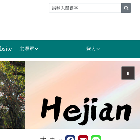
sear
bsite
主選單
登入
⏸
大
中
小