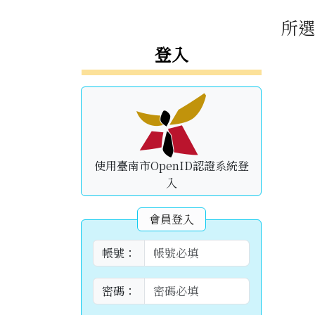
頁尾區域
主
所
左邊區域內容
登入
使用臺南市OpenID認證系統登
入
會員登入
帳號：
密碼：