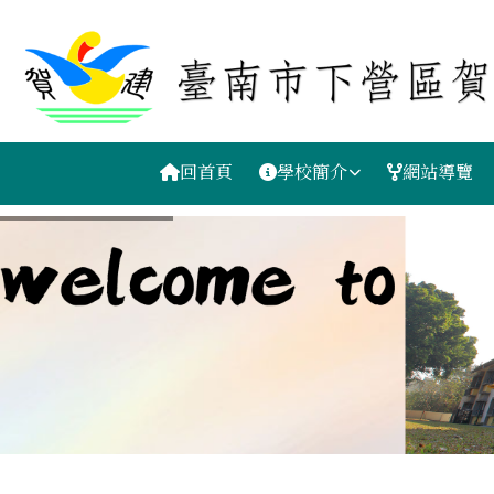
台南市賀建國小
跳至主內容區
導覽列
回首頁
學校簡介
網站導覽
工具列