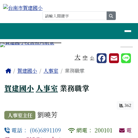
台南市賀建國小
跳至主內容區
search
導覽列
⏸
工具列
大
中
小
頁尾區域
主內容區域
Home
賀建國小
人事室
業務職掌
賀建國小
人事室
業務職掌
362
劉曉芳
人事室主任
電話： (06)6891109
網電： 200101
電