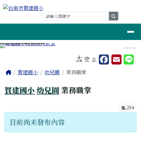
台南市賀建國小
跳至主內容區
search
導覽列
⏸
工具列
大
中
小
頁尾區域
主內容區域
Home
賀建國小
幼兒園
業務職掌
賀建國小
幼兒園
業務職掌
254
目前尚未發布內容