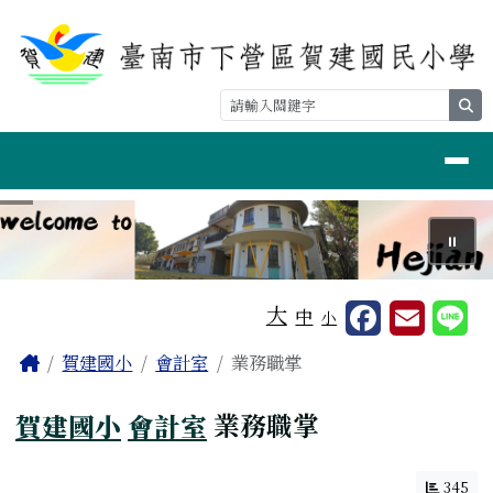
台南市賀建國小
跳至主內容區
se
導覽列
⏸
工具列
大
中
小
頁尾區域
主內容區域
Home
賀建國小
會計室
業務職掌
賀建國小
會計室
業務職掌
345