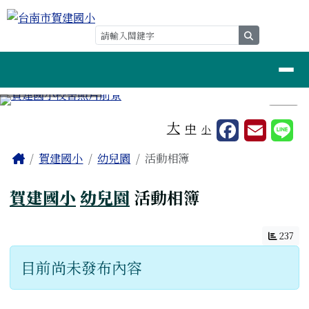
台南市賀建國小
跳至主內容區
search
導覽列
⏸
工具列
大
中
小
頁尾區域
主內容區域
Home
賀建國小
幼兒園
活動相簿
賀建國小
幼兒園
活動相簿
237
目前尚未發布內容