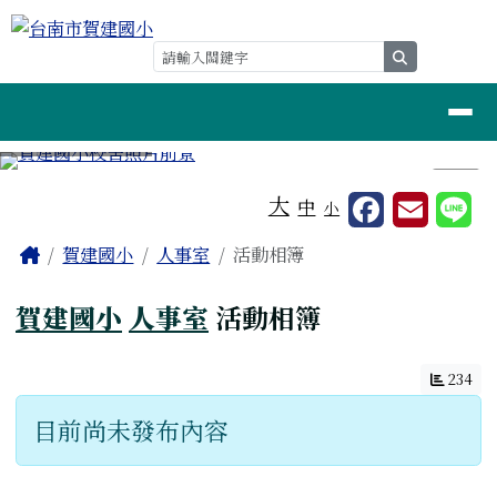
台南市賀建國小
跳至主內容區
search
導覽列
⏸
工具列
大
中
小
頁尾區域
主內容區域
Home
賀建國小
人事室
活動相簿
賀建國小
人事室
活動相簿
234
目前尚未發布內容