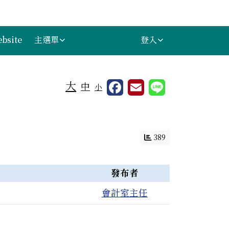
bsite
主選單
登入
⏸
大
中
小
389
發布者
個附檔
會計室主任