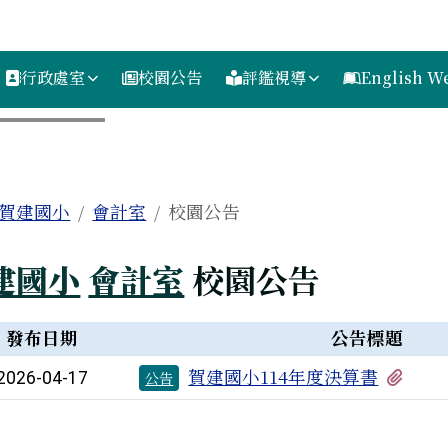
h
行政處室
校園公告
評鑑視導
English We
內容區域
ome
賀建國小
會計室
校園公告
建國小
會計室
校園公告
列表
發布日期
公告標題
有1
賀建國小114年度決算書
2026-04-17
公告