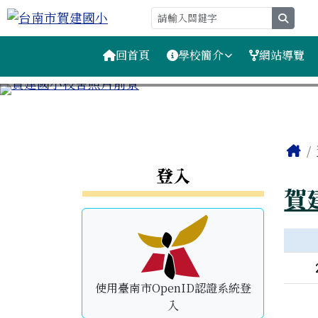
台南市賀建國小
跳至主內容區
searc
導覽列
回首頁
學校簡介
網站導覽
工具列
頁尾區域
主
H
左邊區域內容
登入
賀
新聞
使用臺南市OpenID認證系統登
入