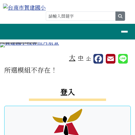
台南市賀建國小
跳至主內容區
searc
導覽列
⏸
工具列
大
中
小
頁尾區域
主內容區域
所選模組不存在！
左邊區域內容
登入