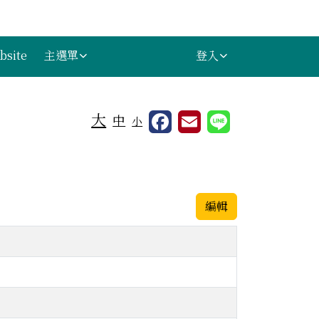
bsite
主選單
登入
⏸
大
中
小
編輯