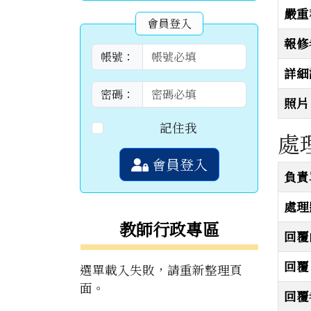
嚴重
會員登入
報修
帳號：
詳細
密碼：
照片
記住我
處
會員登入
處理
負責
處理
教師行政專區
回覆
回覆
選單載入失敗，請重新整理頁
面。
回覆