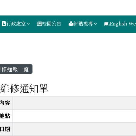
h
行政處室
校園公告
評鑑視導
English We
內容區域
維修通報一覽
] 維修通知單
通知單
內容
地點
日期