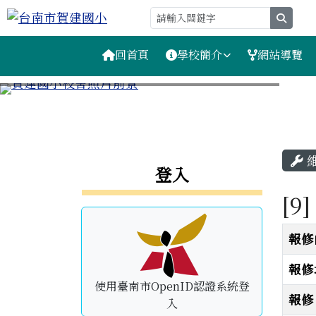
台南市賀建國小
跳至主內容區
searc
導覽列
回首頁
學校簡介
網站導覽
工具列
頁尾區域
主
左邊區域內容
登入
[9
維修
報修
報修
使用臺南市OpenID認證系統登
報修
入