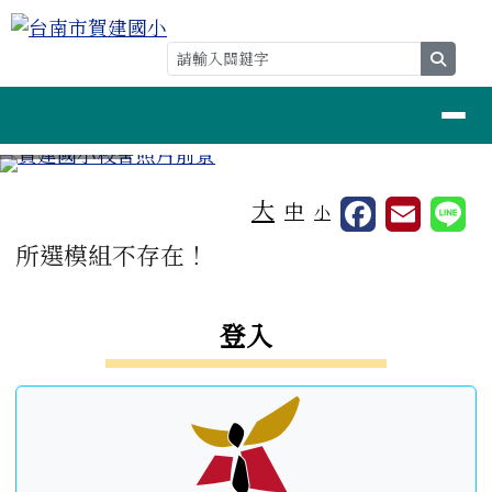
台南市賀建國小
跳至主內容區
searc
導覽列
⏸
工具列
大
中
小
頁尾區域
主內容區域
所選模組不存在！
左邊區域內容
登入